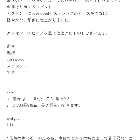
帯状のテープを巻いたような形を黒檀で、彫って作りました。
名前はリボンペンダント
アクセントにrosewoodとステンレスのビーズをつなげ、
軽やかな、印象に仕上がりました。
アクセントのビーズを黒で仕上げたものもございます。
素材：
黒檀
rosewood
ステンレス
牛革
size:
top部分 よこ4.8×たて7.3×厚み0.8cm
紐は皮紐長90cm、長さ調節ができます。
weight:
11g
*天然の木（石）のため色、木目などがその時によって若干異なりま