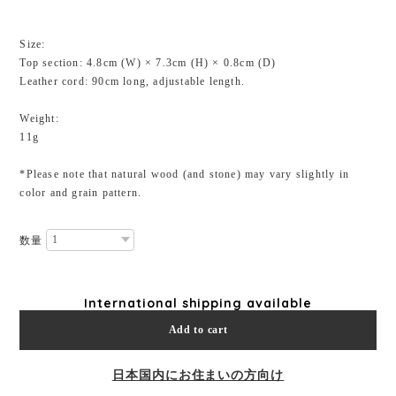
Size:
Top section: 4.8cm (W) × 7.3cm (H) × 0.8cm (D)
Leather cord: 90cm long, adjustable length.
Weight:
11g
*Please note that natural wood (and stone) may vary slightly in
color and grain pattern.
数量
International shipping available
Add to cart
日本国内にお住まいの方向け