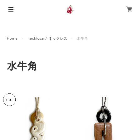
Home
necklace / ネックレス
水牛角
水牛角