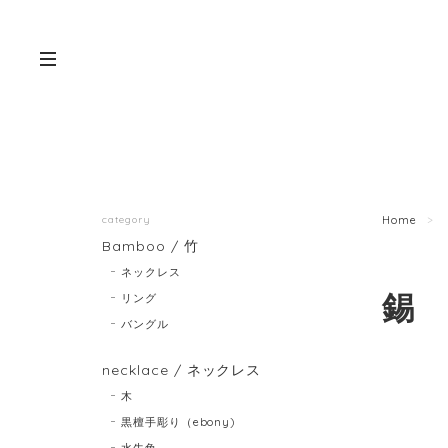
category
Home
Bamboo / 竹
ネックレス
錫
リング
バングル
necklace / ネックレス
木
黒檀手彫り（ebony)
水牛角