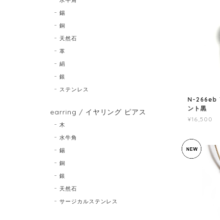
錫
銅
天然石
革
絹
銀
ステンレス
N-266eb
ント黒
earring / イヤリング ピアス
¥16,500
木
水牛角
錫
銅
銀
天然石
サージカルステンレス