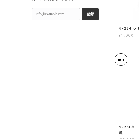
登録
N-234r
¥11,000
N-230b
黒