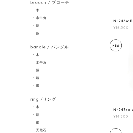
brooch / ブローチ
木
水牛角
N-246w
錫
¥16,500
銅
bangle / バングル
木
水牛角
錫
銅
銀
ring /リング
木
N-243r
錫
¥14,300
銀
天然石