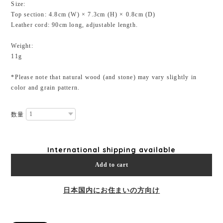
Size:
Top section: 4.8cm (W) × 7.3cm (H) × 0.8cm (D)
Leather cord: 90cm long, adjustable length.
Weight:
11g
*Please note that natural wood (and stone) may vary slightly in
color and grain pattern.
数量
International shipping available
Add to cart
日本国内にお住まいの方向け