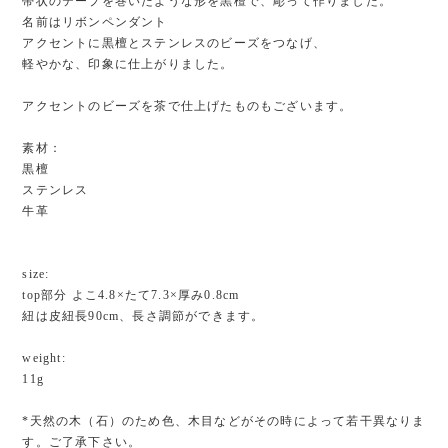
帯状のテープを巻いたような形を黒檀で、彫って作りました。
名前はリボンペンダント
アクセントに黒檀とステンレスのビーズをつなげ、
軽やかな、印象に仕上がりました。
アクセントのビーズを茶で仕上げたものもございます。
素材：
黒檀
ステンレス
牛革
size:
top部分 よこ4.8×たて7.3×厚み0.8cm
紐は皮紐長90cm、長さ調節ができます。
weight:
11g
*天然の木（石）のため色、木目などがその時によって若干異なりま
す。ご了承下さい。