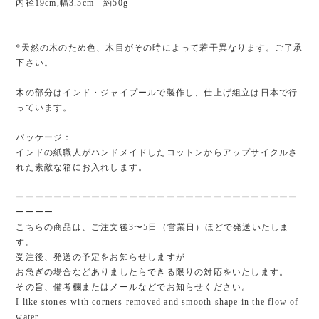
内径19cm,幅3.5cm 約50g
*天然の木のため色、木目がその時によって若干異なります。ご了承
下さい。
木の部分はインド・ジャイプールで製作し、仕上げ組立は日本で行
っています。
パッケージ：
インドの紙職人がハンドメイドしたコットンからアップサイクルさ
れた素敵な箱にお入れします。
ーーーーーーーーーーーーーーーーーーーーーーーーーーーーーー
ーーーー
こちらの商品は、ご注文後3〜5日（営業日）ほどで発送いたしま
す。
受注後、発送の予定をお知らせしますが
お急ぎの場合などありましたらできる限りの対応をいたします。
その旨、備考欄またはメールなどでお知らせください。
I like stones with corners removed and smooth shape in the flow of
water.