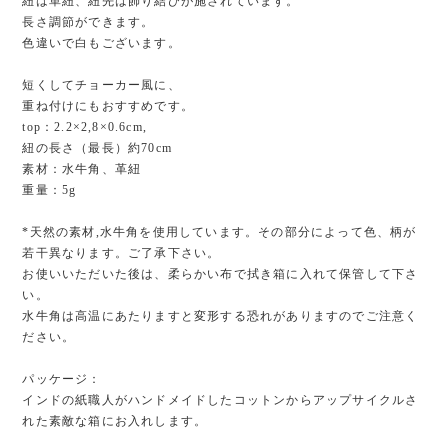
紐は革紐、紐先は飾り結びが施されています。
長さ調節ができます。
色違いで白もございます。
短くしてチョーカー風に、
重ね付けにもおすすめです。
top：2.2×2,8×0.6cm,
紐の長さ（最長）約70cm
素材：水牛角、革紐
重量：5g
*天然の素材,水牛角を使用しています。その部分によって色、柄が
若干異なります。ご了承下さい。
お使いいただいた後は、柔らかい布で拭き箱に入れて保管して下さ
い。
水牛角は高温にあたりますと変形する恐れがありますのでご注意く
ださい。
パッケージ：
インドの紙職人がハンドメイドしたコットンからアップサイクルさ
れた素敵な箱にお入れします。