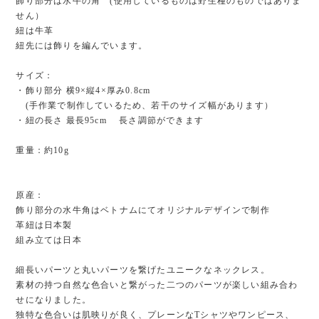
飾り部分は水牛の角 (使用しているものは野生種のものではありま
せん）
紐は牛革
紐先には飾りを編んでいます。
サイズ：
・飾り部分 横9×縦4×厚み0.8cm
(手作業で制作しているため、若干のサイズ幅があります）
・紐の長さ 最長95cm 長さ調節ができます
重量：約10g
原産：
飾り部分の水牛角はベトナムにてオリジナルデザインで制作
革紐は日本製
組み立ては日本
細長いパーツと丸いパーツを繋げたユニークなネックレス。
素材の持つ自然な色合いと繋がった二つのパーツが楽しい組み合わ
せになりました。
独特な色合いは肌映りが良く、プレーンなTシャツやワンピース、