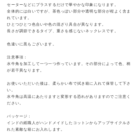
セーターなどにプラスするだけで華やかな印象になります。
全体的には白いですが、茶色っぽい部分や透明な部分が程よく含ま
れています。
ひとつひとつ色合いや色の混ざり具合が異なります。
長さが調節できるタイプ、重さを感じないネックレスです。
色違いに黒もございます。
注意事項：
水牛角を加工して一つ一つ作っています。その部分によって色、柄
が若干異なります。
お使いいただいた後は、柔らかい布で拭き箱に入れて保管して下さ
い。
水牛角は高温にあたりますと変形する恐れがありますのでご注意く
ださい。
パッケージ：
インドの紙職人がハンドメイドしたコットンからアップサイクルさ
れた素敵な箱にお入れします。