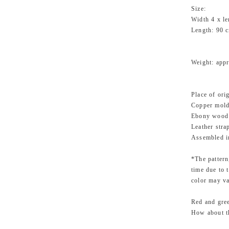
Size:
Width 4 x l
Length: 90 c
Weight: app
Place of ori
Copper mold
Ebony wood i
Leather stra
Assembled i
*The pattern
time due to 
color may va
Red and gree
How about th