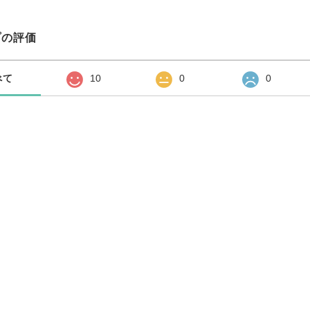
プの評価
べて
10
0
0