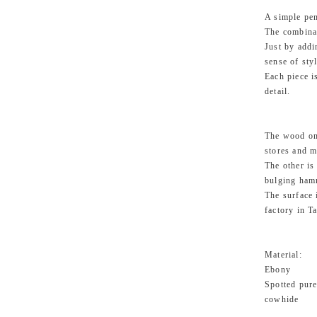
A simple pen
The combinat
Just by addi
sense of styl
Each piece i
detail.
The wood on 
stores and m
The other is
bulging ham
The surface i
factory in T
Material:
Ebony
Spotted pure
cowhide