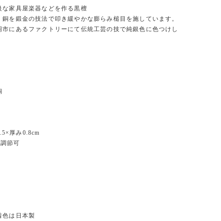
級な家具屋楽器などを作る黒檀
、銅を鍛金の技法で叩き緩やかな膨らみ槌目を施しています。
岡市にあるファクトリーにて伝統工芸の技で純銀色に色つけし
銅
0.5×厚み0.8cm
 調節可
g
着色は日本製