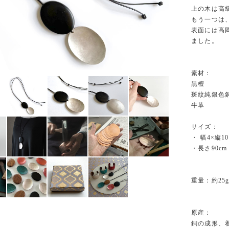
上の木は高
もう一つは
表面には高
ました。
素材：
黒檀
斑紋純銀色
牛革
サイズ：
・ 幅4×縦1
・長さ90cm
重量：約25
原産：
銅の成形、