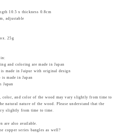
ength 10.5 x thickness 0.8cm
m, adjustable
rox. 25g
gin:
ing and coloring are made in Japan
s made in Jaipur with original design
p is made in Japan
n Japan
, color, and color of the wood may vary slightly from time to
the natural nature of the wood. Please understand that the
ry slightly from time to time.
n are also available.
e copper series bangles as well?