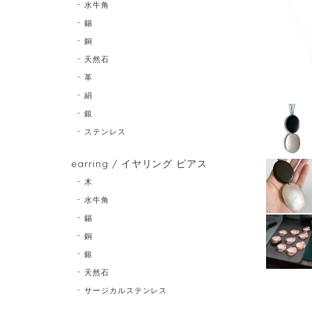
水牛角
錫
銅
天然石
革
絹
銀
ステンレス
earring / イヤリング ピアス
木
水牛角
錫
銅
銀
天然石
サージカルステンレス