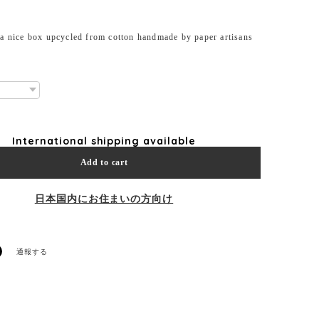
a nice box upcycled from cotton handmade by paper artisans
International shipping available
Add to cart
日本国内にお住まいの方向け
通報する