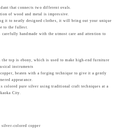
dant that connects two different ovals.
ion of wood and metal is impressive.
ng it to neatly designed clothes, it will bring out your unique
e to the fullest.
s carefully handmade with the utmost care and attention to
the top is ebony, which is used to make high-end furniture
usical instruments
 copper, beaten with a forging technique to give it a gently
mered appearance.
s colored pure silver using traditional craft techniques at a
akaoka City.
 silver-colored copper