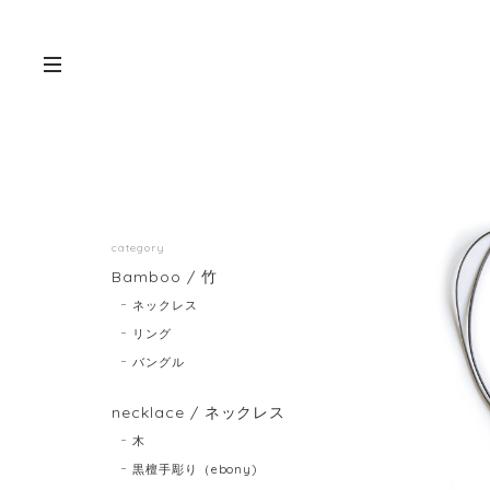
category
Bamboo / 竹
ネックレス
リング
バングル
necklace / ネックレス
木
黒檀手彫り（ebony)