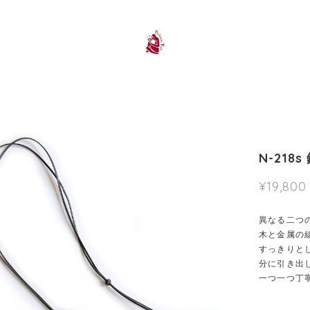
N-218
¥19,800
異なる二つの
木と金属の
すっきりと
分に引き出
一つ一つ丁