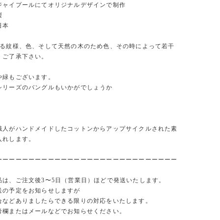
ジャイプールにてオリジナルデザインで制作
製
日本
れる紋様、色、そして天然の木のため色、その時によって若干
。ご了承下さい。
や緑もございます。
シリーズのバングルもいかがでしょうか
：
職人がハンドメイドしたコットンからアップサイクルされた素
入れします。
ーーーーーーーーーーーーーーーーーーーーーーーーーーーー
品は、ご注文後3〜5日（営業日）ほどで発送いたします。
送の予定をお知らせしますが
合などありましたらできる限りの対応をいたします。
考欄またはメールなどでお知らせください。