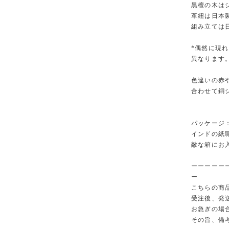
黒檀の木は
革紐は日本
組み立ては
*偶然に現
異なります
色違いの赤
合わせて銅
パッケージ
インドの紙
敵な箱にお
ーーーーー
ー
こちらの商
受注後、発
お急ぎの場
その旨、備