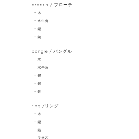
brooch / ブローチ
木
水牛角
錫
銅
bangle / バングル
木
水牛角
錫
銅
銀
ring /リング
木
錫
銀
天然石