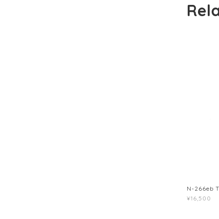
Rel
N-266eb
¥16,500