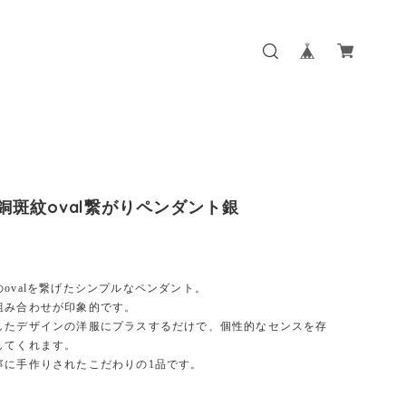
s 銅斑紋oval繋がりペンダント銀
ovalを繋げたシンプルなペンダント。
組み合わせが印象的です。
したデザインの洋服にプラスするだけで、個性的なセンスを存
してくれます。
寧に手作りされたこだわりの1品です。