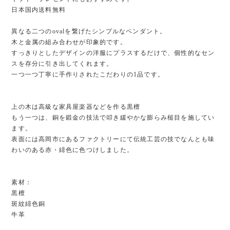
日本国内送料無料
異なる二つのovalを繋げたシンプルなペンダント。
木と金属の組み合わせが印象的です。
すっきりとしたデザインの洋服にプラスするだけで、個性的なセン
スを存分に引き出してくれます。
一つ一つ丁寧に手作りされたこだわりの1品です。
上の木は高級な家具屋楽器などを作る黒檀
もう一つは、銅を鍛金の技法で叩き緩やかな膨らみ槌目を施してい
ます。
表面には高岡市にあるファクトリーにて伝統工芸の技でなんとも味
わいのある赤・緋色に色つけしました。
素材：
黒檀
斑紋緋色銅
牛革