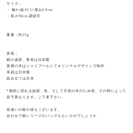
サイズ：
・ 幅4×縦10.5×厚み0.8cm
・長さ90cm 調節可
重量：約25g
原産：
銅の成形、着色は日本製
黒檀の木はジャイプールにてオリジナルデザインで制作
革紐は日本製
組み立ては日本
*偶然に現れる紋様、色、そして天然の木のため色、その時によって
若干異なります。ご了承下さい。
色違いの銀や緑もございます。
合わせて銅シリーズのバングルもいかがでしょうか