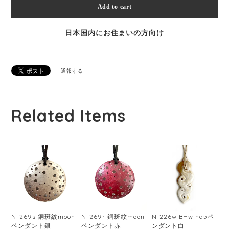
Add to cart
日本国内にお住まいの方向け
通報する
Related Items
N-269s 銅斑紋moon
N-269r 銅斑紋moon
N-226w BHwind5ペ
ペンダント銀
ペンダント赤
ンダント白