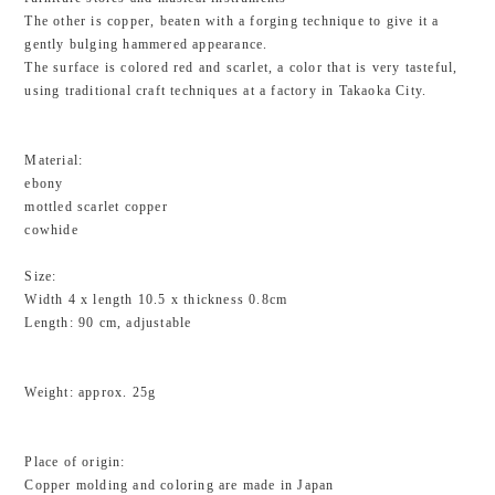
The other is copper, beaten with a forging technique to give it a
gently bulging hammered appearance.
The surface is colored red and scarlet, a color that is very tasteful,
using traditional craft techniques at a factory in Takaoka City.
Material:
ebony
mottled scarlet copper
cowhide
Size:
Width 4 x length 10.5 x thickness 0.8cm
Length: 90 cm, adjustable
Weight: approx. 25g
Place of origin:
Copper molding and coloring are made in Japan