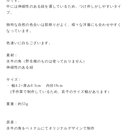
ルです。
中には伸縮性のある紐を通しているため、つけ外しがしやすいタイ
プ。
独特な自然の色合いは肌映りがよく、様々な洋服にも合わせやすく
なっています。
色違いに白もございます。
素材：
水牛の角（野生種のものは使っておりません）
伸縮性のある紐
サイズ：
・ 幅4.2×厚み0.5cm 内径19cm
(手作業で制作しているため、若干のサイズ幅があります）
重量：約53g
原産：
水牛の角をベトナムにてオリジナルデザインで制作